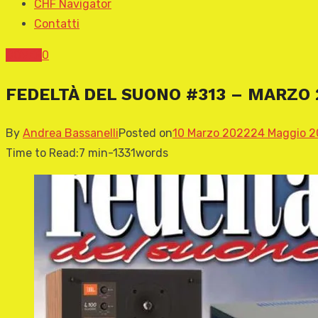
CHF Navigator
Contatti
COVER
0
FEDELTÀ DEL SUONO #313 – MARZO 
By
Andrea Bassanelli
Posted on
10 Marzo 2022
24 Maggio 
Time to Read:
7 min
-
1331
words