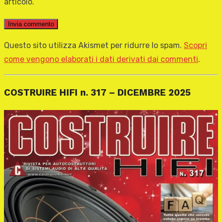
articolo.
Questo sito utilizza Akismet per ridurre lo spam.
Scopri
come vengono elaborati i dati derivati dai commenti
.
COSTRUIRE HIFI n. 317 – DICEMBRE 2025