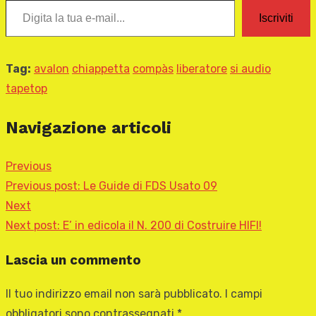
Iscriviti
Tag:
avalon
chiappetta
compàs
liberatore
si audio
tapetop
Navigazione articoli
Previous
Previous post:
Le Guide di FDS Usato 09
Next
Next post:
E’ in edicola il N. 200 di Costruire HIFI!
Lascia un commento
Il tuo indirizzo email non sarà pubblicato.
I campi
obbligatori sono contrassegnati
*