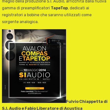
meglio della produzione S.I. Audio, arricchita dalla nuova
gamma di preamplificatori
TapeTop
, dedicati ai
registratori a bobine che saranno utilizzati come
sorgente analogica.
Fulvio Chiappetta di
S.I. Audio e Fabio Liberatore di Acustica