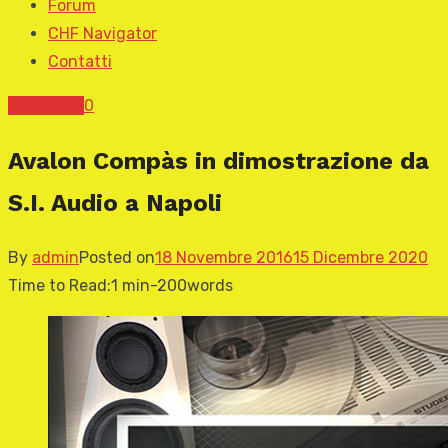
Forum
CHF Navigator
Contatti
News CHF
0
Avalon Compàs in dimostrazione da
S.I. Audio a Napoli
By
admin
Posted on
18 Novembre 2016
15 Dicembre 2020
Time to Read:
1 min
-
200
words