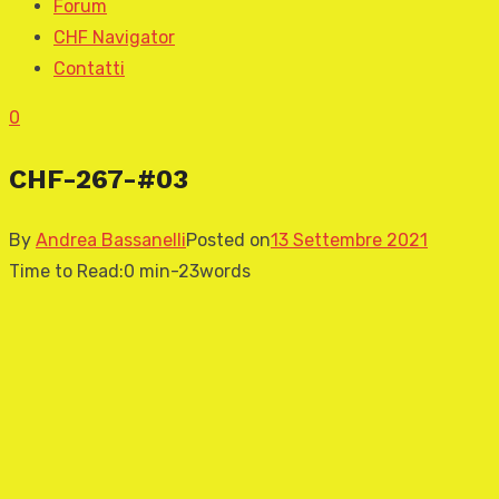
Forum
CHF Navigator
Contatti
0
CHF-267-#03
By
Andrea Bassanelli
Posted on
13 Settembre 2021
Time to Read:
0 min
-
23
words