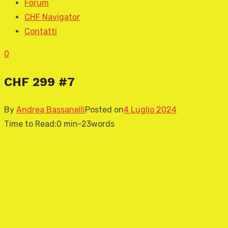
Forum
CHF Navigator
Contatti
0
CHF 299 #7
By
Andrea Bassanelli
Posted on
4 Luglio 2024
Time to Read:
0 min
-
23
words