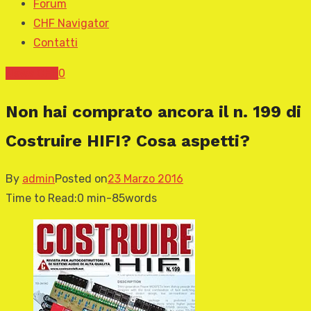
Forum
CHF Navigator
Contatti
News CHF
0
Non hai comprato ancora il n. 199 di
Costruire HIFI? Cosa aspetti?
By
admin
Posted on
23 Marzo 2016
Time to Read:
0 min
-
85
words