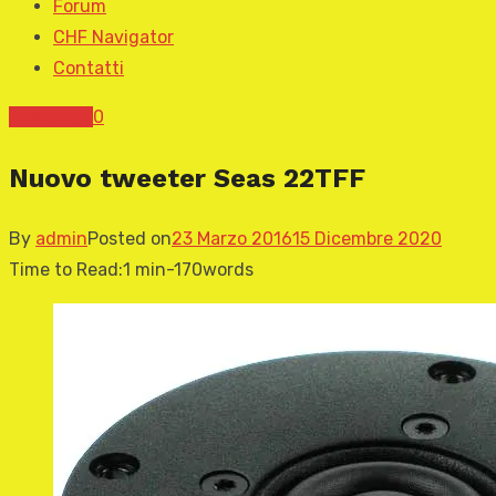
Forum
CHF Navigator
Contatti
News CHF
0
Nuovo tweeter Seas 22TFF
By
admin
Posted on
23 Marzo 2016
15 Dicembre 2020
Time to Read:
1 min
-
170
words