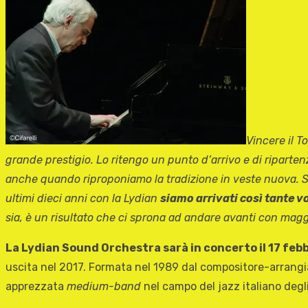
Vincere il 
grande prestigio. Lo ritengo un punto d’arrivo e di riparten
anche quando riproponiamo la tradizione in veste nuova. S
ultimi dieci anni con la Lydian
siamo arrivati così tante v
sia, è un risultato che ci sprona ad andare avanti con mag
La Lydian Sound Orchestra sarà in concerto il 17 feb
uscita nel 2017. Formata nel 1989 dal compositore-arrangi
apprezzata
medium-band
nel campo del jazz italiano degli