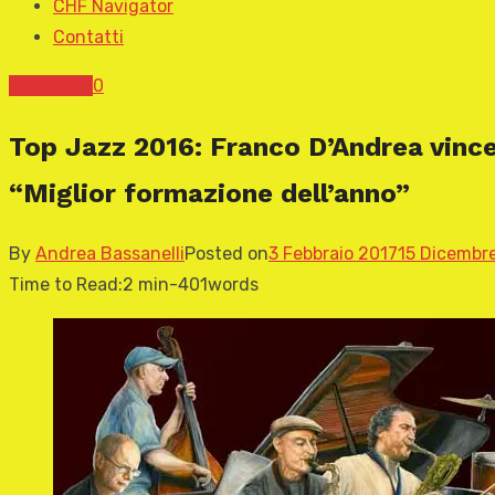
CHF Navigator
Contatti
News CHF
0
Top Jazz 2016: Franco D’Andrea vince
“Miglior formazione dell’anno”
By
Andrea Bassanelli
Posted on
3 Febbraio 2017
15 Dicembr
Time to Read:
2 min
-
401
words