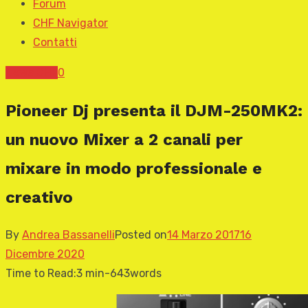
Forum
CHF Navigator
Contatti
News CHF
0
Pioneer Dj presenta il DJM-250MK2:
un nuovo Mixer a 2 canali per
mixare in modo professionale e
creativo
By
Andrea Bassanelli
Posted on
14 Marzo 2017
16
Dicembre 2020
Time to Read:
3 min
-
643
words