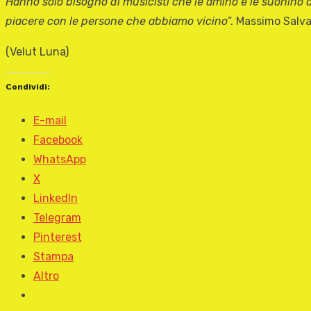
Hanno solo bisogno di musicisti che le amino e le suonino c
piacere con le persone che abbiamo vicino
”. Massimo Salv
(Velut Luna)
Condividi:
E-mail
Facebook
WhatsApp
X
LinkedIn
Telegram
Pinterest
Stampa
Altro