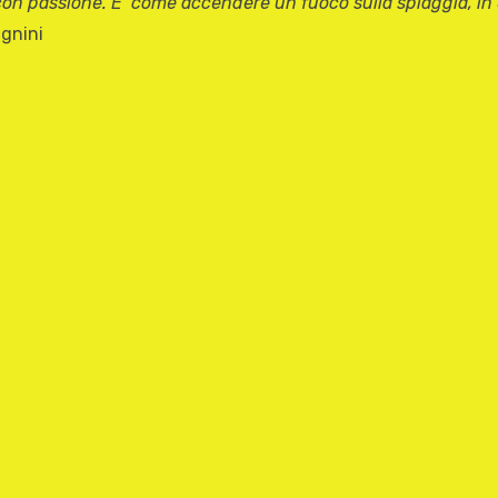
on passione. E’ come accendere un fuoco sulla spiaggia, in u
agnini