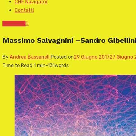
CHF Navigator
Contatti
News CHF
0
Massimo Salvagnini –Sandro Gibelli
By
Andrea Bassanelli
Posted on
29 Giugno 2017
27 Giugno 
Time to Read:
1 min
-
131
words