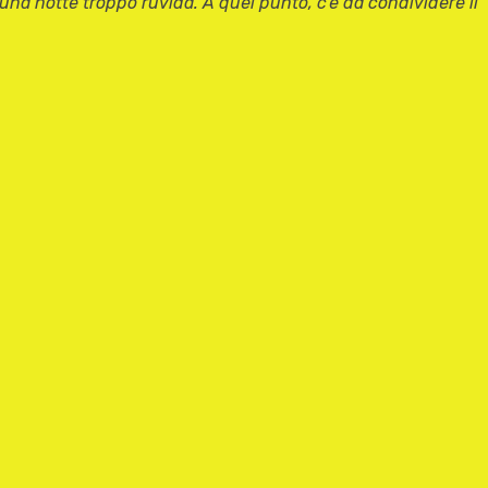
na notte troppo ruvida. A quel punto, c’è da condividere il