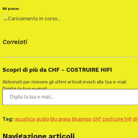
Mi piace:
Caricamento in corso…
Correlati
Scopri di più da CHF - COSTRUIRE HIFI
Abbonati per ricevere gli ultimi articoli inviati alla tua e-mail.
Digita la tua e-mail...
Tag:
acustica
audio
blu press
blupress
chf
costruire hifi
di
Navigazione articoli