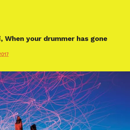
ni, When your drummer has gone
2017