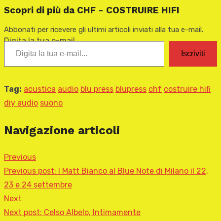
Scopri di più da CHF - COSTRUIRE HIFI
Abbonati per ricevere gli ultimi articoli inviati alla tua e-mail.
Digita la tua e-mail...
Iscriviti
Tag:
acustica
audio
blu press
blupress
chf
costruire hifi
diy audio
suono
Navigazione articoli
Previous
Previous post:
I Matt Bianco al Blue Note di Milano il 22,
23 e 24 settembre
Next
Next post:
Celso Albelo, Intimamente