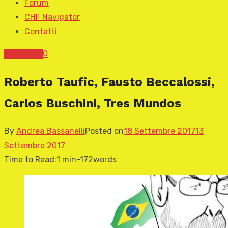
Forum
CHF Navigator
Contatti
News CHF
0
Roberto Taufic, Fausto Beccalossi,
Carlos Buschini, Tres Mundos
By
Andrea Bassanelli
Posted on
18 Settembre 2017
13
Settembre 2017
Time to Read:
1 min
-
172
words