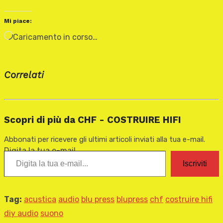
Mi piace:
Caricamento in corso…
Correlati
Scopri di più da CHF - COSTRUIRE HIFI
Abbonati per ricevere gli ultimi articoli inviati alla tua e-mail.
Digita la tua e-mail...
Iscriviti
Tag:
acustica
audio
blu press
blupress
chf
costruire hifi
diy audio
suono