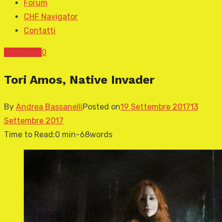
Forum
CHF Navigator
Contatti
News CHF
0
Tori Amos, Native Invader
By
Andrea Bassanelli
Posted on
19 Settembre 2017
13
Settembre 2017
Time to Read:
0 min
-
68
words