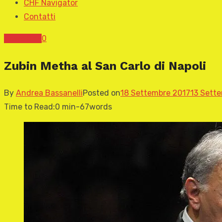
CHF Navigator
Contatti
News CHF
0
Zubin Metha al San Carlo di Napoli
By
Andrea Bassanelli
Posted on
18 Settembre 2017
13 Sett
Time to Read:
0 min
-
67
words