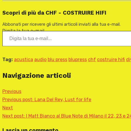
Scopri di più da CHF - COSTRUIRE HIFI
Abbonati per ricevere gli ultimi articoli inviati alla tua e-mail.
Digita la tua e-mail...
Tag:
acustica
audio
blu press
blupress
chf
costruire hifi
di
Navigazione articoli
Previous
Previous post:
Lana Del Rey, Lust for life
Next
Next post:
I Matt Bianco al Blue Note di Milano il 22, 23 e 
Lascia un commento