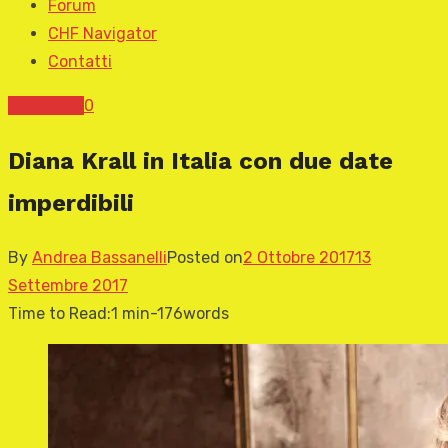
Forum
CHF Navigator
Contatti
News CHF
0
Diana Krall in Italia con due date
imperdibili
By
Andrea Bassanelli
Posted on
2 Ottobre 2017
13
Settembre 2017
Time to Read:
1 min
-
176
words