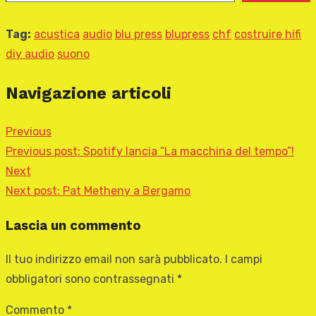
Tag:
acustica
audio
blu press
blupress
chf
costruire hifi
diy audio
suono
Navigazione articoli
Previous
Previous post:
Spotify lancia “La macchina del tempo”!
Next
Next post:
Pat Metheny a Bergamo
Lascia un commento
Il tuo indirizzo email non sarà pubblicato.
I campi
obbligatori sono contrassegnati
*
Commento
*