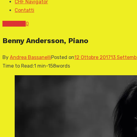
CHF Navigator
Contatti
News CHF
0
Benny Andersson, Piano
By
Andrea Bassanelli
Posted on
12 Ottobre 2017
13 Settemb
Time to Read:
1 min
-
158
words