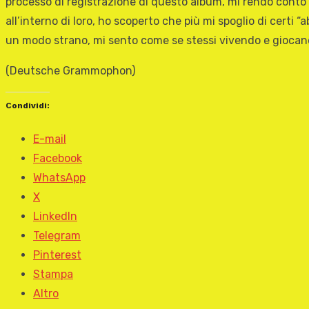
processo di registrazione di questo album, mi rendo conto 
all’interno di loro, ho scoperto che più mi spoglio di certi 
un modo strano, mi sento come se stessi vivendo e giocand
(Deutsche Grammophon)
Condividi:
E-mail
Facebook
WhatsApp
X
LinkedIn
Telegram
Pinterest
Stampa
Altro