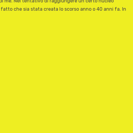
di me. Nel tentativo di raggiungere un certo nucleo
l fatto che sia stata creata lo scorso anno o 40 anni fa. In