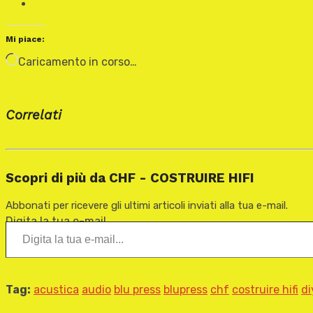
Mi piace:
Caricamento in corso…
Correlati
Scopri di più da CHF - COSTRUIRE HIFI
Abbonati per ricevere gli ultimi articoli inviati alla tua e-mail.
Digita la tua e-mail...
Tag:
acustica
audio
blu press
blupress
chf
costruire hifi
di