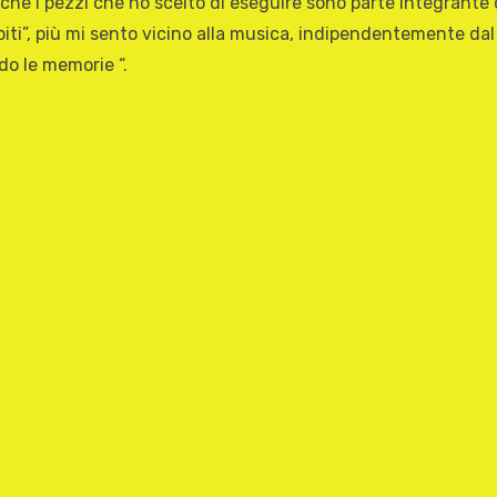
che i pezzi che ho scelto di eseguire sono parte integrante 
“abiti”, più mi sento vicino alla musica, indipendentemente da
o le memorie “.