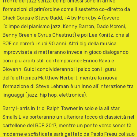
fronte del jazz senza compromessi sono in arrivo
formazioni di prim’ordine come il sestetto co-diretto da
Chick Corea e Steve Gadd, i 4 by Monk by 4 (ovvero
l’olimpo del pianismo jazz: Kenny Barron, Dado Moroni,
Benny Green e Cyrus Chestnut) e poi Lee Konitz, che al
BJF celebrerà i suoi 90 anni. Altri big della musica
improvvisata si metteranno invece in gioco dialogando
con i più arditi stili contemporanei: Enrico Rava e
Giovanni Guidi condivideranno il palco con il guru
dell’elettronica Matthew Herbert, mentre la nuova
formazione di Steve Lehman è un inno all’interazione tra
linguaggi (jazz, hip hop, elettronica).
Barry Harris in trio, Ralph Towner in solo e la all star
Smalls Live porteranno un ulteriore tocco di classicità nel
cartellone del BJF 2017, mentre un ponte verso sonorità
moderne e sofisticate sarà gettato da Paolo Fresu col suo