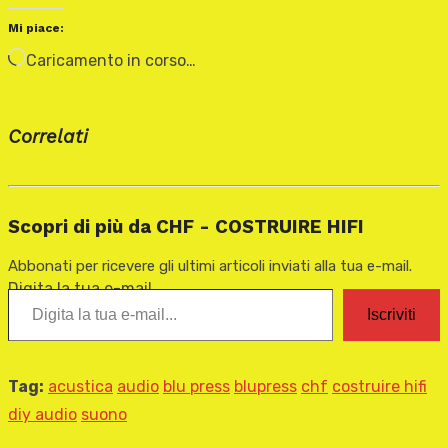
Mi piace:
Caricamento in corso…
Correlati
Scopri di più da CHF - COSTRUIRE HIFI
Abbonati per ricevere gli ultimi articoli inviati alla tua e-mail.
Digita la tua e-mail...
Iscriviti
Tag:
acustica
audio
blu press
blupress
chf
costruire hifi
diy audio
suono