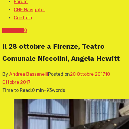
Forum
CHF Navigator
Contatti
News CHF
0
Il 28 ottobre a Firenze, Teatro
Comunale Niccolini, Angela Hewitt
By
Andrea Bassanelli
Posted on
20 Ottobre 2017
10
Ottobre 2017
Time to Read:
0 min
-
93
words