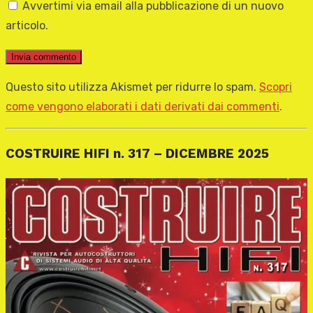
Avvertimi via email alla pubblicazione di un nuovo
articolo.
Questo sito utilizza Akismet per ridurre lo spam.
Scopri
come vengono elaborati i dati derivati dai commenti
.
COSTRUIRE HIFI n. 317 – DICEMBRE 2025