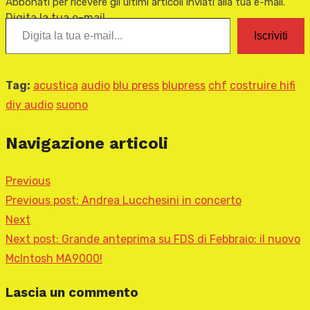
Abbonati per ricevere gli ultimi articoli inviati alla tua e-mail.
Digita la tua e-mail...
Iscriviti
Tag:
acustica
audio
blu press
blupress
chf
costruire hifi
diy audio
suono
Navigazione articoli
Previous
Previous post:
Andrea Lucchesini in concerto
Next
Next post:
Grande anteprima su FDS di Febbraio: il nuovo
McIntosh MA9000!
Lascia un commento