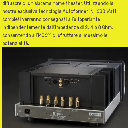
diffusore di un sistema home theater. Utilizzando la
nostra esclusiva tecnologia Autoformer ™, i 600 Watt
completi verranno consegnati all’altoparlante
indipendentemente dall’impedenza di 2, 4 o 8 Ohm,
consentendo all’MC611 di sfruttare al massimo le
potenzialità.