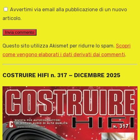
Avvertimi via email alla pubblicazione di un nuovo
articolo.
Questo sito utilizza Akismet per ridurre lo spam.
Scopri
come vengono elaborati i dati derivati dai commenti
.
COSTRUIRE HIFI n. 317 – DICEMBRE 2025