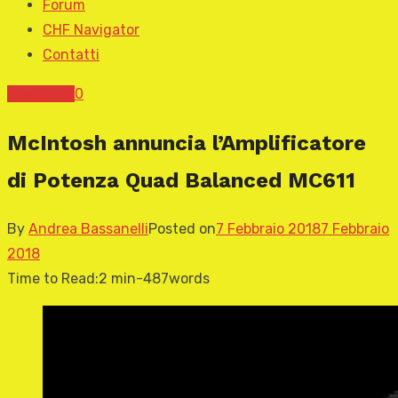
Forum
CHF Navigator
Contatti
News CHF
0
McIntosh annuncia l’Amplificatore
di Potenza Quad Balanced MC611
By
Andrea Bassanelli
Posted on
7 Febbraio 2018
7 Febbraio
2018
Time to Read:
2 min
-
487
words