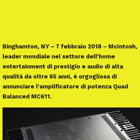
Binghamton, NY – 7 febbraio 2018 – McIntosh,
leader mondiale nel settore dell’home
entertainment di prestigio e audio di alta
qualità da oltre 65 anni, è orgogliosa di
annunciare l’amplificatore di potenza Quad
Balanced MC611.