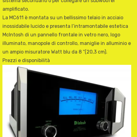
sistema secondario o per collegare un subwoofer
amplificato.
La MC611 è montata su un bellissimo telaio in acciaio
inossidabile lucido e presenta l’intramontabile estetica
McIntosh di un pannello frontale in vetro nero, logo
illuminato, manopole di controllo, maniglie in alluminio e
un ampio misuratore Watt blu da 8 “(20,3 cm).
Prezzi e disponibilità