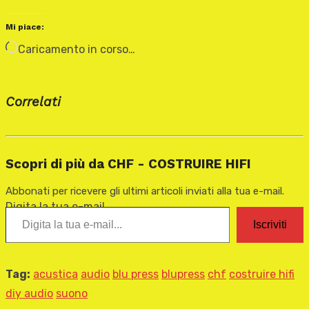
Mi piace:
Caricamento in corso…
Correlati
Scopri di più da CHF - COSTRUIRE HIFI
Abbonati per ricevere gli ultimi articoli inviati alla tua e-mail.
Digita la tua e-mail...
Iscriviti
Tag:
acustica
audio
blu press
blupress
chf
costruire hifi
diy audio
suono