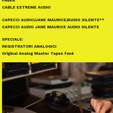
FABER
CABLE EXTREME AUDIO
CAPECCI AUDIO/JANE MAURICE/AUDIO SILENTE**
CAPECCI AUDIO JANE MAURICE AUDIO SILENTE
SPECIALE:
REGISTRATORI ANALOGICI
Original Analog Master Tapes fonè