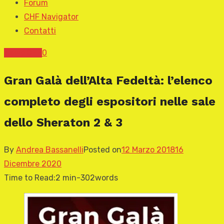
Forum
CHF Navigator
Contatti
News CHF
0
Gran Galà dell’Alta Fedeltà: l’elenco
completo degli espositori nelle sale
dello Sheraton 2 & 3
By
Andrea Bassanelli
Posted on
12 Marzo 2018
16
Dicembre 2020
Time to Read:
2 min
-
302
words