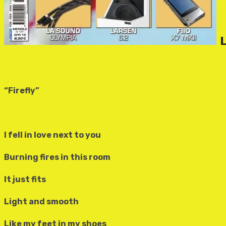
L
“Firefly”
I fell in love next to you
Burning fires in this room
It just fits
Light and smooth
Like my feet in my shoes