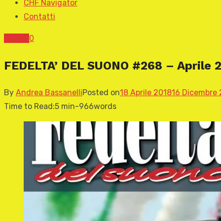
CHF Navigator
Contatti
COVER
0
FEDELTA’ DEL SUONO #268 – Aprile 
By
Andrea Bassanelli
Posted on
18 Aprile 2018
16 Dicembre
Time to Read:
5 min
-
966
words