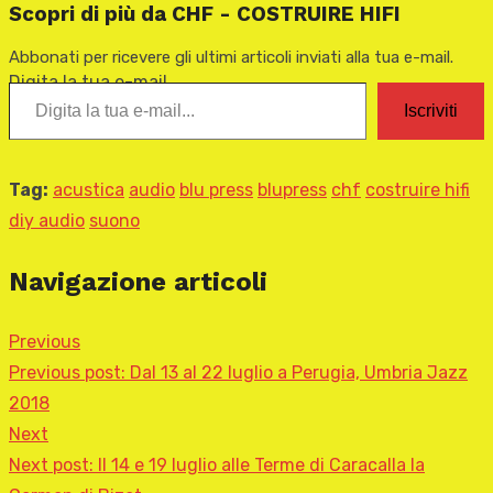
Scopri di più da CHF - COSTRUIRE HIFI
Abbonati per ricevere gli ultimi articoli inviati alla tua e-mail.
Digita la tua e-mail...
Iscriviti
Tag:
acustica
audio
blu press
blupress
chf
costruire hifi
diy audio
suono
Navigazione articoli
Previous
Previous post:
Dal 13 al 22 luglio a Perugia, Umbria Jazz
2018
Next
Next post:
Il 14 e 19 luglio alle Terme di Caracalla la