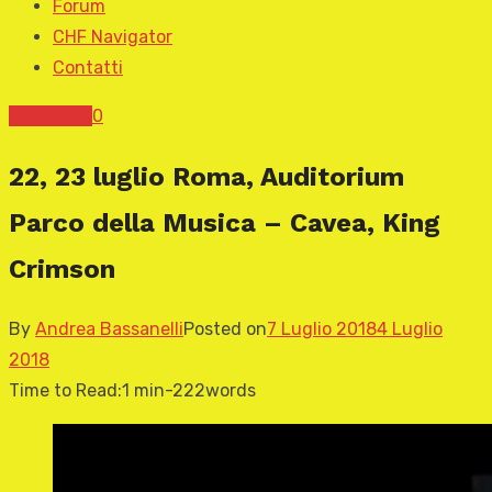
Forum
CHF Navigator
Contatti
News CHF
0
22, 23 luglio Roma, Auditorium
Parco della Musica – Cavea, King
Crimson
By
Andrea Bassanelli
Posted on
7 Luglio 2018
4 Luglio
2018
Time to Read:
1 min
-
222
words