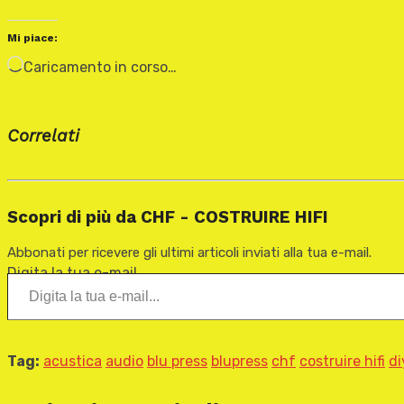
Mi piace:
Caricamento in corso…
Correlati
Scopri di più da CHF - COSTRUIRE HIFI
Abbonati per ricevere gli ultimi articoli inviati alla tua e-mail.
Digita la tua e-mail...
Tag:
acustica
audio
blu press
blupress
chf
costruire hifi
di