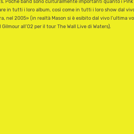
. Poche band sono culturalmente importanti quanto i Pink Flo
in tutti i loro album, così come in tutti i loro show dal viv
, nel 2005» (in realtà Mason si è esibito dal vivo l’ultima vo
ilmour all’O2 per il tour The Wall Live di Waters).