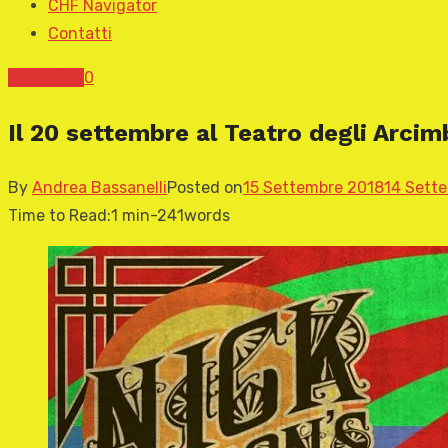
CHF Navigator
Contatti
News CHF
0
Il 20 settembre al Teatro degli Arci
By
Andrea Bassanelli
Posted on
15 Settembre 2018
14 Sett
Time to Read:
1 min
-
241
words