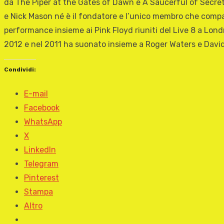
da The Piper at the Gates of Dawn e A Saucerful of Secrets
e Nick Mason né è il fondatore e l’unico membro che compare 
performance insieme ai Pink Floyd riuniti del Live 8 a Londra
2012 e nel 2011 ha suonato insieme a Roger Waters e David G
Condividi:
E-mail
Facebook
WhatsApp
X
LinkedIn
Telegram
Pinterest
Stampa
Altro