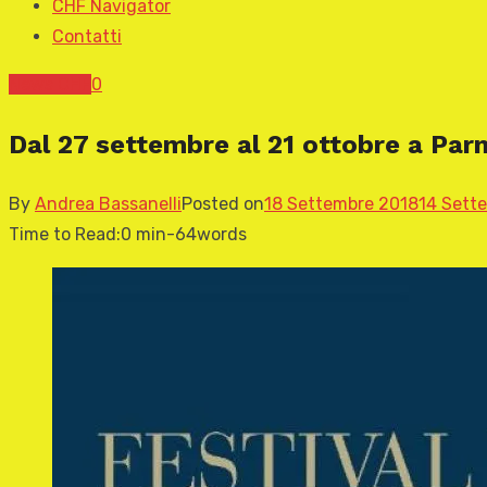
CHF Navigator
Contatti
News CHF
0
Dal 27 settembre al 21 ottobre a Par
By
Andrea Bassanelli
Posted on
18 Settembre 2018
14 Sett
Time to Read:
0 min
-
64
words