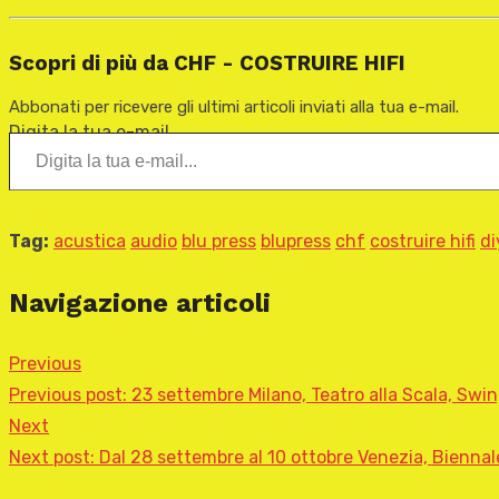
Scopri di più da CHF - COSTRUIRE HIFI
Abbonati per ricevere gli ultimi articoli inviati alla tua e-mail.
Digita la tua e-mail...
Tag:
acustica
audio
blu press
blupress
chf
costruire hifi
di
Navigazione articoli
Previous
Previous post:
23 settembre Milano, Teatro alla Scala, Swi
Next
Next post:
Dal 28 settembre al 10 ottobre Venezia, Bienna