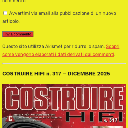
commento.
Avvertimi via email alla pubblicazione di un nuovo
articolo.
Questo sito utilizza Akismet per ridurre lo spam.
Scopri
come vengono elaborati i dati derivati dai commenti
.
COSTRUIRE HIFI n. 317 – DICEMBRE 2025