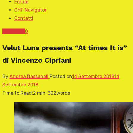
Forum
CHF Navigator
Contatti
News CHF
0
Velut Luna presenta “At times It is”
di Vincenzo Cipriani
By
Andrea Bassanelli
Posted on
14 Settembre 2018
14
Settembre 2018
Time to Read:
2 min
-
302
words