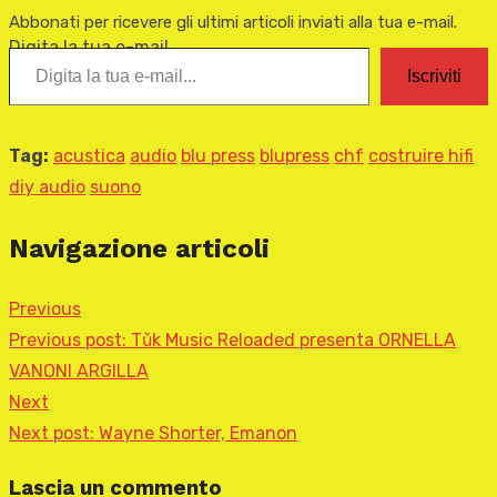
Abbonati per ricevere gli ultimi articoli inviati alla tua e-mail.
Digita la tua e-mail...
Iscriviti
Tag:
acustica
audio
blu press
blupress
chf
costruire hifi
diy audio
suono
Navigazione articoli
Previous
Previous post:
Tǔk Music Reloaded presenta ORNELLA
VANONI ARGILLA
Next
Next post:
Wayne Shorter, Emanon
Lascia un commento