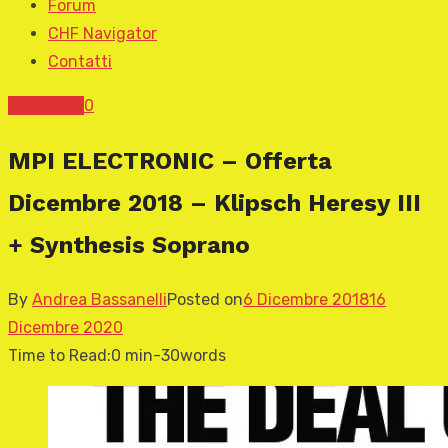
Forum
CHF Navigator
Contatti
News CHF
0
MPI ELECTRONIC – Offerta
Dicembre 2018 – Klipsch Heresy III
+ Synthesis Soprano
By
Andrea Bassanelli
Posted on
6 Dicembre 2018
16
Dicembre 2020
Time to Read:
0 min
-
30
words