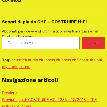
Correlati
Scopri di più da CHF - COSTRUIRE HIFI
Abbonati per ricevere gli ultimi articoli inviati alla tua e-mail.
Digita la tua e-mail...
Iscriviti
Tag:
acustica
audio
blu press
blupress
chf
costruire hifi
diy audio
suono
Navigazione articoli
Previous
Previous post:
COSTRUIRE HIFI #236 – 12/2018 – TRE
PUNTI E A CAPO…