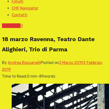
Forum
CHF Navigator
Contatti
News CHF
0
18 marzo Ravenna, Teatro Dante
Alighieri, Trio di Parma
By
Andrea Bassanelli
Posted on
3 Marzo 2019
2 Febbraio
2019
Time to Read:
0 min
-
89
words