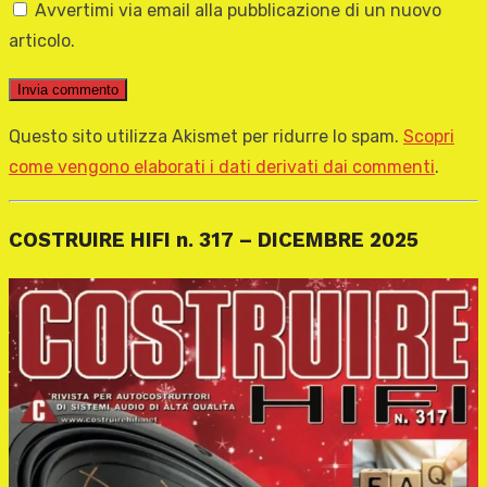
Avvertimi via email alla pubblicazione di un nuovo
articolo.
Questo sito utilizza Akismet per ridurre lo spam.
Scopri
come vengono elaborati i dati derivati dai commenti
.
COSTRUIRE HIFI n. 317 – DICEMBRE 2025