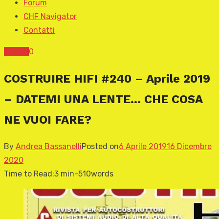
Forum
CHF Navigator
Contatti
COVER
0
COSTRUIRE HIFI #240 – Aprile 2019
– DATEMI UNA LENTE… CHE COSA
NE VUOI FARE?
By
Andrea Bassanelli
Posted on
6 Aprile 2019
16 Dicembre
2020
Time to Read:
3 min
-
510
words