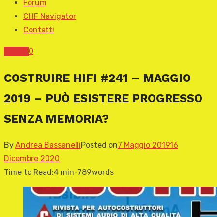
Forum
CHF Navigator
Contatti
COVER
0
COSTRUIRE HIFI #241 – MAGGIO
2019 – PUÒ ESISTERE PROGRESSO
SENZA MEMORIA?
By
Andrea Bassanelli
Posted on
7 Maggio 2019
16
Dicembre 2020
Time to Read:
4 min
-
789
words