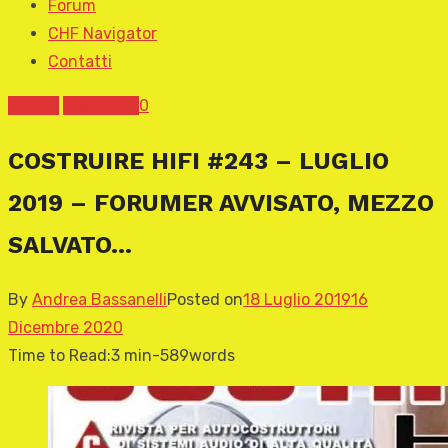
Forum
CHF Navigator
Contatti
COVER
News CHF
0
COSTRUIRE HIFI #243 – LUGLIO
2019 – FORUMER AVVISATO, MEZZO
SALVATO…
By
Andrea Bassanelli
Posted on
18 Luglio 2019
16
Dicembre 2020
Time to Read:
3 min
-
589
words