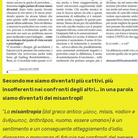
Secondo me siamo diventati più cattivi, più
insofferenti nei confronti degli altri… in una parola
siamo diventati dei misantropi!
“
La
misantropia
(dal greco antico: μίσος, mísos, «odio» e
ἄ
νθρωπος, ànthrōpos, «uomo, essere umano») è un
sentimento e un conseguente atteggiamento d’odio,
disprezzo o mancanza di fiducia nei confronti del genere