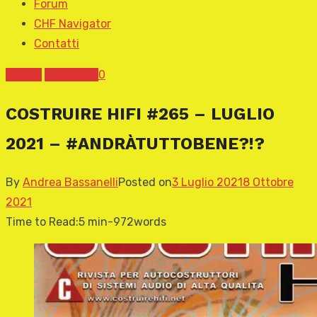
Forum
CHF Navigator
Contatti
COVER
News CHF
0
COSTRUIRE HIFI #265 – LUGLIO
2021 – #ANDRÀTUTTOBENE?!?
By
Andrea Bassanelli
Posted on
3 Luglio 2021
8 Ottobre
2021
Time to Read:
5 min
-
972
words