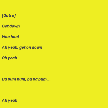
[Outro]
Get down
Woo hoo!
Ah yeah, get on down
Oh yeah
Ba bum bum, ba ba bum….
Ah yeah