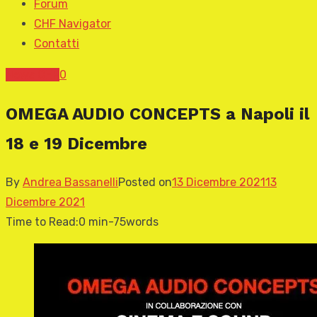
Forum
CHF Navigator
Contatti
News CHF
0
OMEGA AUDIO CONCEPTS a Napoli il
18 e 19 Dicembre
By
Andrea Bassanelli
Posted on
13 Dicembre 2021
13
Dicembre 2021
Time to Read:
0 min
-
75
words