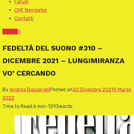
Forum
CHF Navigator
Contatti
COVER
0
FEDELTÀ DEL SUONO #310 –
DICEMBRE 2021 – LUNGIMIRANZA
VO’ CERCANDO
By
Andrea Bassanelli
Posted on
20 Dicembre 2021
9 Marzo
2022
Time to Read:
6 min
-
1293
words