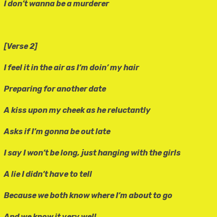
I don’t wanna be a murderer
[Verse 2]
I feel it in the air as I’m doin’ my hair
Preparing for another date
A kiss upon my cheek as he reluctantly
Asks if I’m gonna be out late
I say I won’t be long, just hanging with the girls
A lie I didn’t have to tell
Because we both know where I’m about to go
And we know it very well