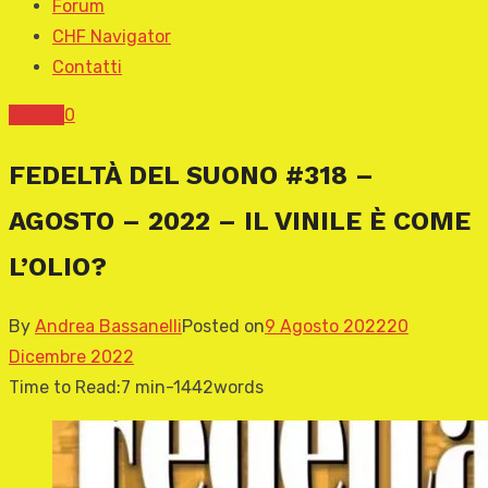
Forum
CHF Navigator
Contatti
COVER
0
FEDELTÀ DEL SUONO #318 –
AGOSTO – 2022 – IL VINILE È COME
L’OLIO?
By
Andrea Bassanelli
Posted on
9 Agosto 2022
20
Dicembre 2022
Time to Read:
7 min
-
1442
words