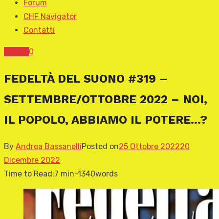
Forum
CHF Navigator
Contatti
COVER
0
FEDELTÀ DEL SUONO #319 –
SETTEMBRE/OTTOBRE 2022 – NOI,
IL POPOLO, ABBIAMO IL POTERE…?
By
Andrea Bassanelli
Posted on
25 Ottobre 2022
20
Dicembre 2022
Time to Read:
7 min
-
1340
words