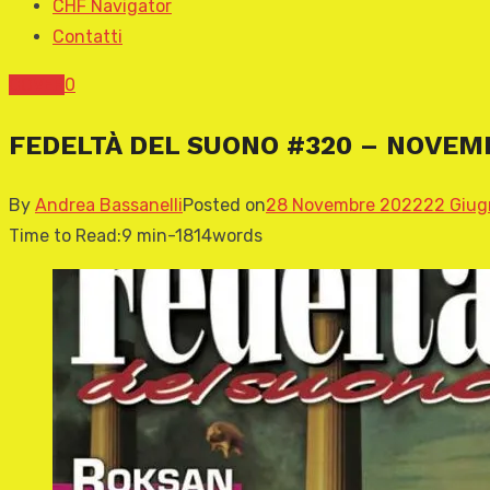
CHF Navigator
Contatti
COVER
0
FEDELTÀ DEL SUONO #320 – NOVEMB
By
Andrea Bassanelli
Posted on
28 Novembre 2022
22 Giug
Time to Read:
9 min
-
1814
words