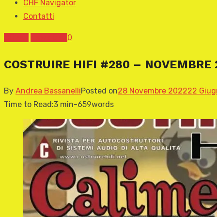
CHF Navigator
Contatti
COVER
News CHF
0
COSTRUIRE HIFI #280 – NOVEMBRE 
By
Andrea Bassanelli
Posted on
28 Novembre 2022
22 Giug
Time to Read:
3 min
-
659
words