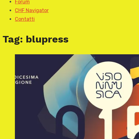
Forum
CHF Navigator
Contatti
Tag:
blupress