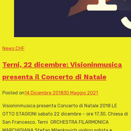
News CHF
Terni, 22 dicembre: Visioninmusica
presenta il Concerto di Natale
Posted on
14 Dicembre 2018
30 Maggio 2021
Visioninmusica presenta Concerto di Natale 2018 LE
OTTO STAGIONI sabato 22 dicembre – ore 17.30, Chiesa di
San Francesco, Terni ORCHESTRA FILARMONICA
MARCHIGIANA Stefan Milenkovich violino solista e …