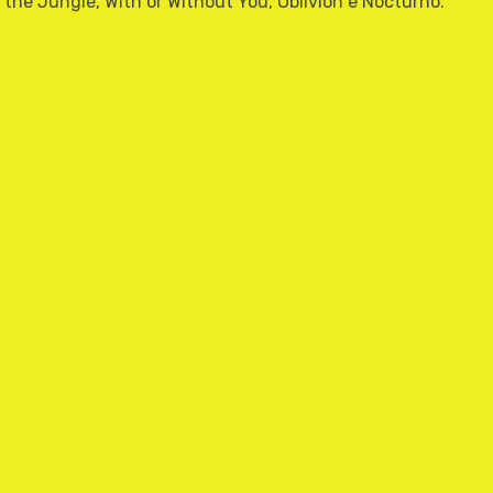
 the Jungle, With or Without You, Oblivion e Nocturno.