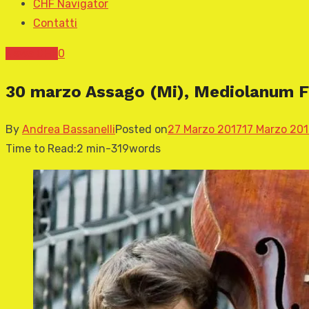
CHF Navigator
Contatti
News CHF
0
30 marzo Assago (Mi), Mediolanum F
By
Andrea Bassanelli
Posted on
27 Marzo 2017
17 Marzo 201
Time to Read:
2 min
-
319
words