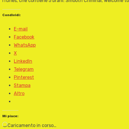
iTunes, che contiene 5 brani: Smooth Criminal, Welcome to
Condividi:
E-mail
Facebook
WhatsApp
X
LinkedIn
Telegram
Pinterest
Stampa
Altro
Mi piace:
Caricamento in corso…