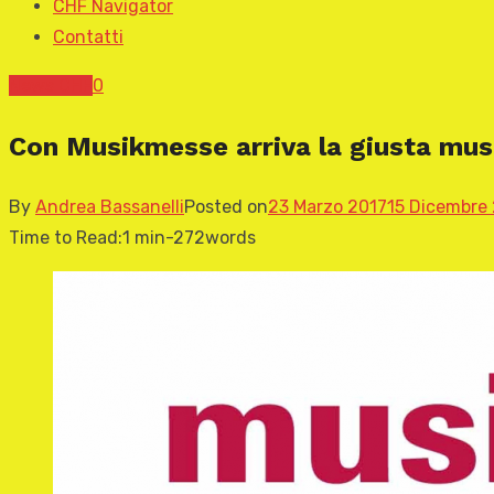
CHF Navigator
Contatti
News CHF
0
Con Musikmesse arriva la giusta musi
By
Andrea Bassanelli
Posted on
23 Marzo 2017
15 Dicembre
Time to Read:
1 min
-
272
words