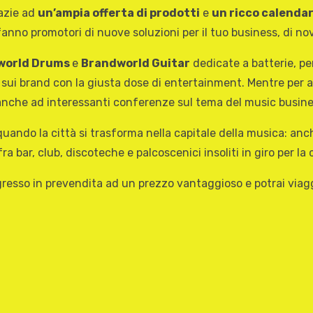
azie ad
un’ampia offerta di prodotti
e
un ricco calendar
fanno promotori di nuove soluzioni per il tuo business, di no
world Drums
e
Brandworld Guitar
dedicate a batterie, perc
 sui brand con la giusta dose di entertainment. Mentre per av
 anche ad interessanti conferenze sul tema del music busine
quando la città si trasforma nella capitale della musica: an
 fra bar, club, discoteche e palcoscenici insoliti in giro per
ngresso in prevendita ad un prezzo vantaggioso e potrai viag