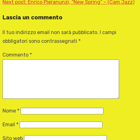
Next post:
Enrico Pieranunzi, “New Spring” – (Cam Jazz)
Lascia un commento
Il tuo indirizzo email non sarà pubblicato.
I campi
obbligatori sono contrassegnati
*
Commento
*
Nome
*
Email
*
Sito web