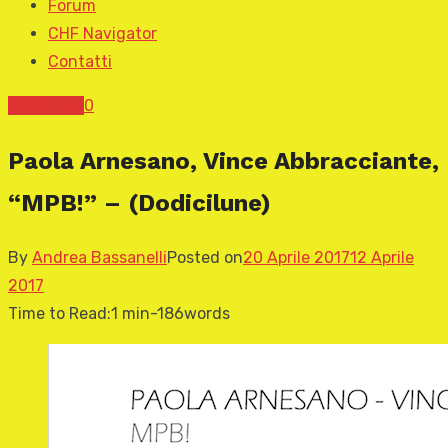
Forum
CHF Navigator
Contatti
News CHF
0
Paola Arnesano, Vince Abbracciante,
“MPB!” – (Dodicilune)
By
Andrea Bassanelli
Posted on
20 Aprile 2017
12 Aprile
2017
Time to Read:
1 min
-
186
words