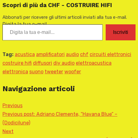
Scopri di più da CHF - COSTRUIRE HIFI
Abbonati per ricevere gli ultimi articoli inviati alla tua e-mail.
Digita la tua e-mail...
Iscriviti
Tag:
acustica
amplificatori
audio
chf
circuiti elettronici
costruire hifi
diffusori
diy audio
elettroacustica
elettronica
suono
tweeter
woofer
Navigazione articoli
Previous
Previous post:
Adriano Clemente, “Havana Blue” –
(Dodicilune)
Next