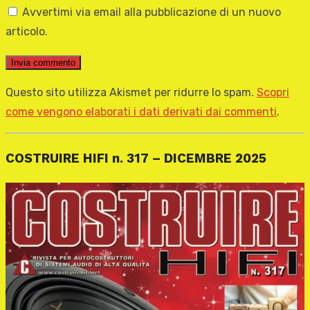
Avvertimi via email alla pubblicazione di un nuovo
articolo.
Questo sito utilizza Akismet per ridurre lo spam.
Scopri
come vengono elaborati i dati derivati dai commenti
.
COSTRUIRE HIFI n. 317 – DICEMBRE 2025