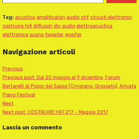
Tag:
acustica
amplificatori
audio
chf
circuiti elettronici
costruire hifi
diffusori
diy audio
elettroacustica
elettronica
suono
tweeter
woofer
Navigazione articoli
Previous
Previous post:
Dal 20 maggio al 9 dicembre, Forum
Bertarelli di Poggi del Sasso (Cinigiano, Grosseto), Amiata
Piano Festival
Next
Next post:
COSTRUIRE HIFI 217 – Maggio 2017
Lascia un commento