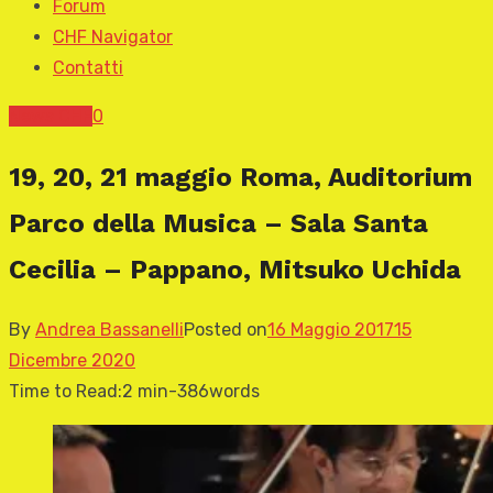
Forum
CHF Navigator
Contatti
News CHF
0
19, 20, 21 maggio Roma, Auditorium
Parco della Musica – Sala Santa
Cecilia – Pappano, Mitsuko Uchida
By
Andrea Bassanelli
Posted on
16 Maggio 2017
15
Dicembre 2020
Time to Read:
2 min
-
386
words