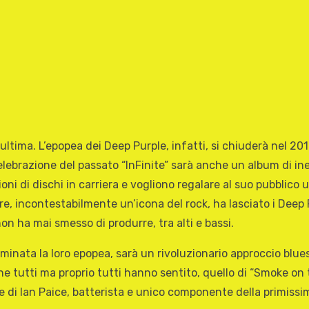
’ultima. L’epopea dei Deep Purple, infatti, si chiuderà nel 201
 celebrazione del passato “InFinite” sarà anche un album di ine
oni di dischi in carriera e vogliono regalare al suo pubbli
re, incontestabilmente un’icona del rock, ha lasciato i Deep 
on ha mai smesso di produrre, tra alti e bassi.
minata la loro epopea, sarà un rivoluzionario approccio blue
i che tutti ma proprio tutti hanno sentito, quello di “Smoke 
alute di Ian Paice, batterista e unico componente della primi