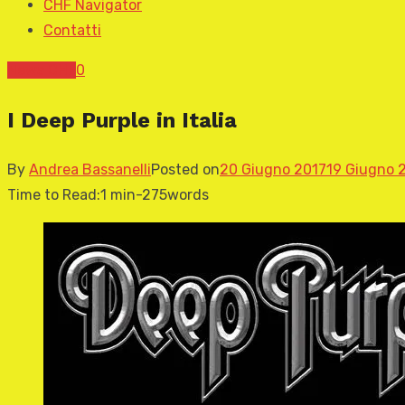
CHF Navigator
Contatti
News CHF
0
I Deep Purple in Italia
By
Andrea Bassanelli
Posted on
20 Giugno 2017
19 Giugno 
Time to Read:
1 min
-
275
words