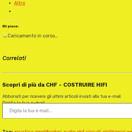
Altro
Mi piace:
Caricamento in corso…
Correlati
Scopri di più da CHF - COSTRUIRE HIFI
Abbonati per ricevere gli ultimi articoli inviati alla tua e-mail.
Digita la tua e-mail...
Tag:
acustica
amplificatori
audio
chf
circuiti elettronici
co