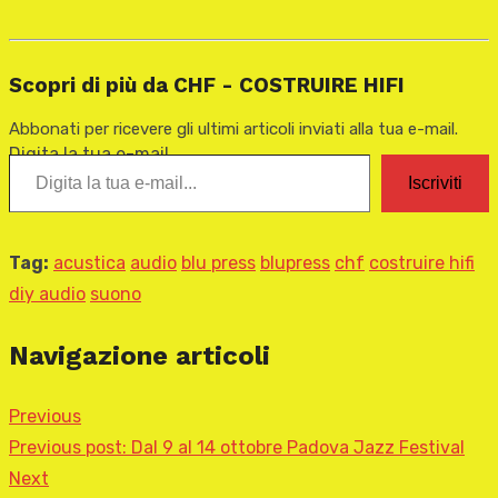
Scopri di più da CHF - COSTRUIRE HIFI
Abbonati per ricevere gli ultimi articoli inviati alla tua e-mail.
Digita la tua e-mail...
Iscriviti
Tag:
acustica
audio
blu press
blupress
chf
costruire hifi
diy audio
suono
Navigazione articoli
Previous
Previous post:
Dal 9 al 14 ottobre Padova Jazz Festival
Next