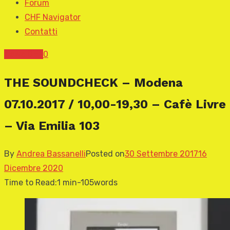
Forum
CHF Navigator
Contatti
News CHF
0
THE SOUNDCHECK – Modena
07.10.2017 / 10,00-19,30 – Cafè Livre
– Via Emilia 103
By
Andrea Bassanelli
Posted on
30 Settembre 2017
16
Dicembre 2020
Time to Read:
1 min
-
105
words