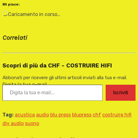
Mi piace:
Caricamento in corso…
Correlati
Scopri di più da CHF - COSTRUIRE HIFI
Abbonati per ricevere gli ultimi articoli inviati alla tua e-mail.
Digita la tua e-mail...
Iscriviti
Tag:
acustica
audio
blu press
blupress
chf
costruire hifi
diy audio
suono