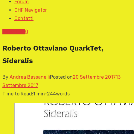
Forum
CHF Navigator
Contatti
News CHF
0
Roberto Ottaviano QuarkTet,
Sideralis
By
Andrea Bassanelli
Posted on
20 Settembre 2017
13
Settembre 2017
Time to Read:
1 min
-
244
words