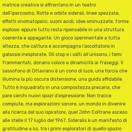
matrice creativa si affrontano in un teatro
dell’ipercosmo. Rotte e orbite siderali, linee spezzate,
effetti onomatopeici, suoni acidi, idee sminuzzate, forme
esplose: eppure tutto resta ripensabile in una struttura
coerente e appagante. Un gioco sperimentale a tutta
altezza, che cattura e accompagna l’ascoltatore in
galassie inesplorate. Gli stop e i salti all’unisono, i temi
frammentati, donano colore e dinamicità ai fraseggi. Il
sassofono di Ottaviano è un cono di luce, una torcia che
illumina la più oscura distensione, una guida affidabile.
Tutto è inquadrato in una compostezza precaria, che
pare cerchi nuovi spazi d’espressione. Non tracce
compiute, ma esplorazioni sonore, un mondo in divenire
alla ricerca del suo ispiratore, quel John Coltrane asceso
alle stelle il 17 luglio del 1967. Sideralis è un manifesto di
gratitudine a lui, tra i primi esploratori di quello spazio