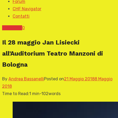
Forum
CHF Navigator
Contatti
News CHF
0
Il 28 maggio Jan Lisiecki
all’Auditorium Teatro Manzoni di
Bologna
By
Andrea Bassanelli
Posted on
21 Maggio 2018
8 Maggio
2018
Time to Read:
1 min
-
102
words