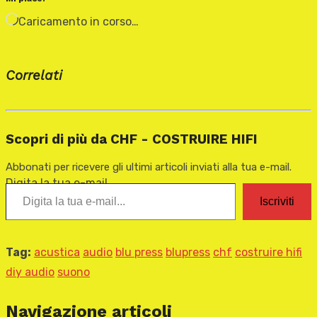
Caricamento in corso…
Correlati
Scopri di più da CHF - COSTRUIRE HIFI
Abbonati per ricevere gli ultimi articoli inviati alla tua e-mail.
Digita la tua e-mail...
Iscriviti
Tag:
acustica
audio
blu press
blupress
chf
costruire hifi
diy audio
suono
Navigazione articoli