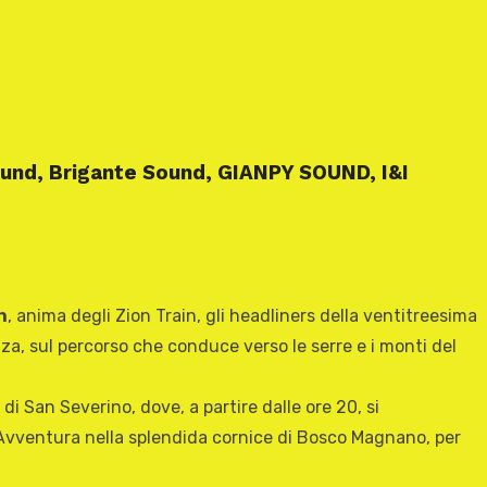
ound,
Brigante Sound,
GIANPY SOUND,
I&I
h
, anima degli Zion Train, gli headliners della ventitreesima
nza, sul percorso che conduce verso le serre e i monti del
i San Severino, dove, a partire dalle ore 20, si
co Avventura nella splendida cornice di Bosco Magnano, per