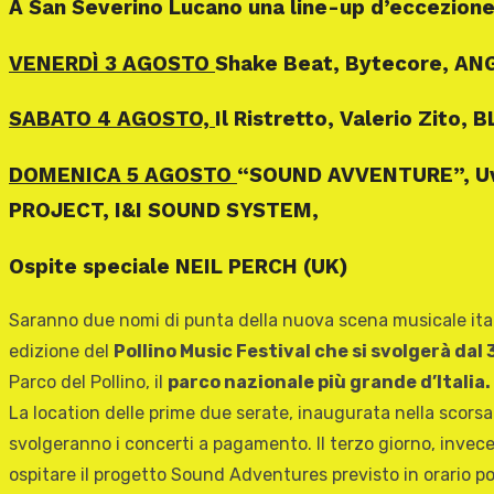
A San Severino Lucano
una line-up d’eccezione
VENERDÌ 3 AGOSTO
Shake Beat,
Bytecore,
ANG
SABATO 4 AGOSTO,
Il Ristretto,
Valerio Zito,
B
DOMENICA 5 AGOSTO
“SOUND AVVENTURE”,
U
PROJECT,
I&I SOUND SYSTEM,
Ospite speciale NEIL PERCH (UK)
Saranno due nomi di punta della nuova scena musicale ita
edizione del
Pollino Music Festival che si svolgerà dal
Parco del Pollino, il
parco nazionale più grande d’Italia.
La location delle prime due serate, inaugurata nella scorsa 
svolgeranno i concerti a pagamento. Il terzo giorno, invece
ospitare il progetto Sound Adventures previsto in orario po