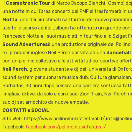
Il
Cosmotronic Tour
di Marco Jacopo Bianchi (Cosmo) dopo 
una notte in cui l’area concerti del PMF si trasformerà in u
Motta
, uno dei più stimati cantautori del nuovo panorama mu
uscito lo scorso aprile. L’album ha ottenuto un grande conse
Francesco Motta e i suoi musicisti in tour fino allo Sziget
Sound Advertures
è una produzione originale del Pollino
e il producer inglese Neil Perch dar vita ad una
dancehall
con un pic-nic collettivo e le attività ludico-sportive offert
Neil Perch
, giovane studente e dj dell’universita di Ox
sound system per suonare musica dub. Cultura giamaicana, d
Barbados, 30 anni dopo celebra una carriera sontuosa fatta
migliaia di live, da solo e con i suoi Zion Train, Neil Perc
suo dj set arricchito da nuove empatie.
CONTATTI e SOCIAL
Sito Web: https://www.pollinomusicfestival.it/;info@pollin
Facebook:
facebook.com/pollinomusicfestival/