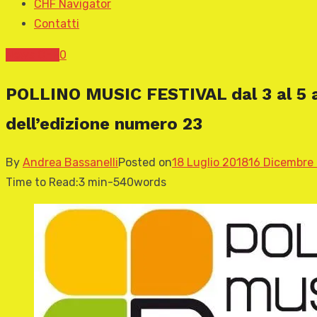
CHF Navigator
Contatti
News CHF
0
POLLINO MUSIC FESTIVAL dal 3 al 5 a
dell’edizione numero 23
By
Andrea Bassanelli
Posted on
18 Luglio 2018
16 Dicembre
Time to Read:
3 min
-
540
words