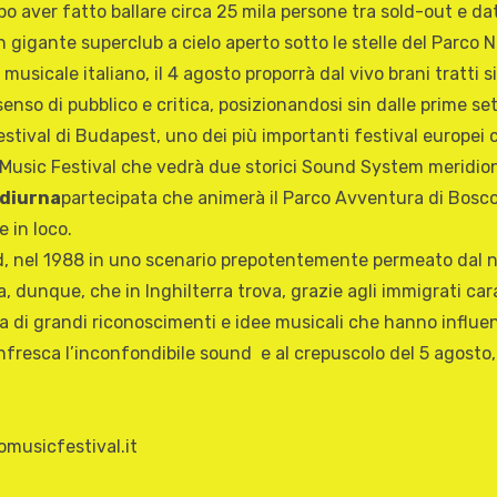
aver fatto ballare circa 25 mila persone tra sold-out e date
n gigante superclub a cielo aperto sotto le stelle del Parco N
sicale italiano, il 4 agosto proporrà dal vivo brani tratti si
nso di pubblico e critica, posizionandosi sin dalle prime set
 Festival di Budapest, uno dei più importanti festival europe
 Music Festival che vedrà due storici Sound System meridion
 diurna
partecipata che animerà il Parco Avventura di Bosco 
e in loco.
ford, nel 1988 in uno scenario prepotentemente permeato da
unque, che in Inghilterra trova, grazie agli immigrati carai
 di grandi riconoscimenti e idee musicali che hanno influenz
h rinfresca l’inconfondibile sound e al crepuscolo del 5 agost
omusicfestival.it