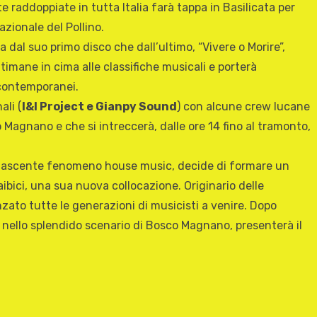
 raddoppiate in tutta Italia farà tappa in Basilicata per
azionale del Pollino.
a dal suo primo disco che dall’ultimo, “Vivere o Morire”,
timane in cima alle classifiche musicali e porterà
i contemporanei.
ali (
I&I Project e Gianpy Sound
) con alcune crew lucane
Magnano e che si intreccerà, dalle ore 14 fino al tramonto,
l nascente fenomeno house music, decide di formare un
bici, una sua nuova collocazione. Originario delle
ato tutte le generazioni di musicisti a venire. Dopo
o, nello splendido scenario di Bosco Magnano, presenterà il