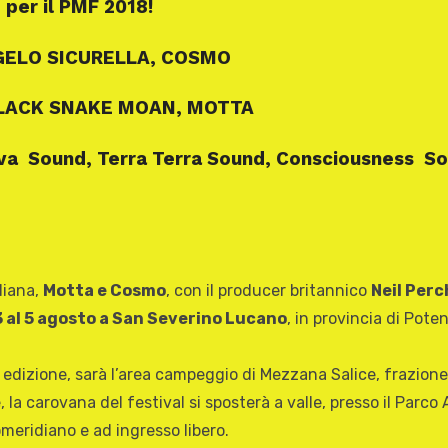
 per il PMF 2018!
ELO SICURELLA,
COSMO
LACK SNAKE MOAN,
MOTTA
va Sound,
Terra Terra Sound,
Consciousness S
liana,
Motta e Cosmo
, con il producer britannico
Neil Perc
 3 al 5 agosto a San Severino Lucano
, in provincia di Pote
edizione, sarà l’area campeggio di Mezzana Salice, frazione d
, la carovana del festival si sposterà a valle, presso il Par
meridiano e ad ingresso libero.