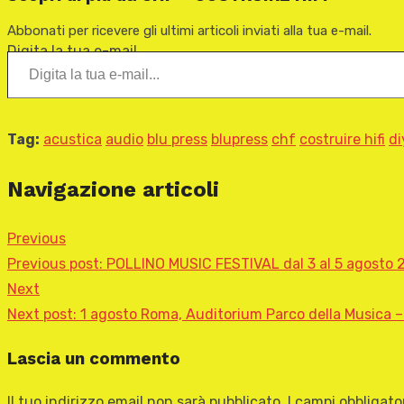
Abbonati per ricevere gli ultimi articoli inviati alla tua e-mail.
Digita la tua e-mail...
Tag:
acustica
audio
blu press
blupress
chf
costruire hifi
di
Navigazione articoli
Previous
Previous post:
POLLINO MUSIC FESTIVAL dal 3 al 5 agosto 20
Next
Next post:
1 agosto Roma, Auditorium Parco della Musica 
Lascia un commento
Il tuo indirizzo email non sarà pubblicato.
I campi obbligat