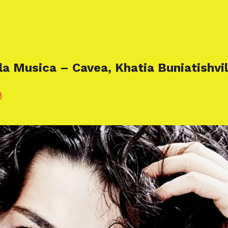
la Musica – Cavea, Khatia Buniatishvil
8