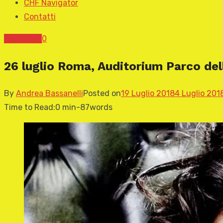
CHF Navigator
Contatti
News CHF
0
26 luglio Roma, Auditorium Parco del
By
Andrea Bassanelli
Posted on
19 Luglio 2018
4 Luglio 201
Time to Read:
0 min
-
87
words