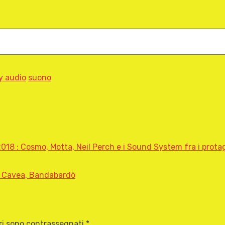
y audio
suono
18 : Cosmo, Motta, Neil Perch e i Sound System fra i prota
– Cavea, Bandabardò
ori sono contrassegnati
*