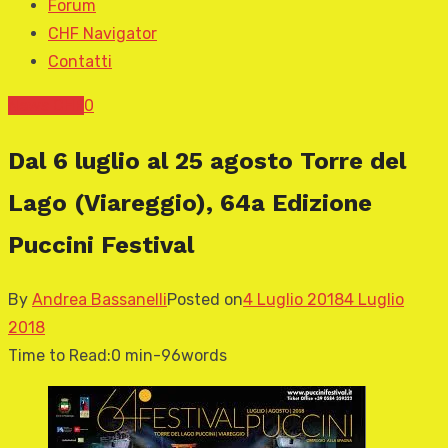
Forum
CHF Navigator
Contatti
News CHF
0
Dal 6 luglio al 25 agosto Torre del
Lago (Viareggio), 64a Edizione
Puccini Festival
By
Andrea Bassanelli
Posted on
4 Luglio 2018
4 Luglio
2018
Time to Read:
0 min
-
96
words