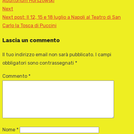
Auditorium Horszowski
Next
Next post:
Il 12, 15 e 18 luglio a Napoli al Teatro di San
Carlo la Tosca di Puccini
Lascia un commento
Il tuo indirizzo email non sarà pubblicato.
I campi
obbligatori sono contrassegnati
*
Commento
*
Nome
*