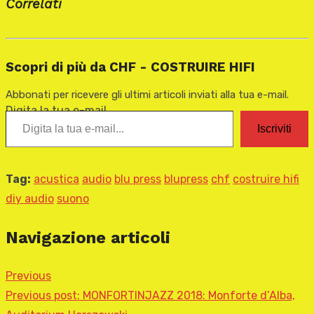
Correlati
Scopri di più da CHF - COSTRUIRE HIFI
Abbonati per ricevere gli ultimi articoli inviati alla tua e-mail.
Digita la tua e-mail...
Iscriviti
Tag:
acustica
audio
blu press
blupress
chf
costruire hifi
diy audio
suono
Navigazione articoli
Previous
Previous post:
MONFORTINJAZZ 2018: Monforte d’Alba,