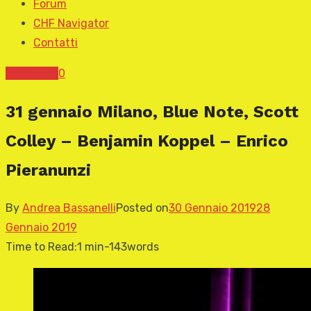
Forum
CHF Navigator
Contatti
News CHF
0
31 gennaio Milano, Blue Note, Scott
Colley – Benjamin Koppel – Enrico
Pieranunzi
By
Andrea Bassanelli
Posted on
30 Gennaio 2019
28
Gennaio 2019
Time to Read:
1 min
-
143
words