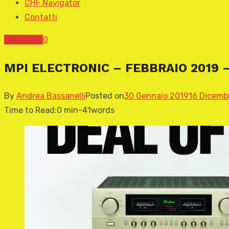
CHF Navigator
Contatti
News CHF
0
MPI ELECTRONIC – FEBBRAIO 2019 – A
By
Andrea Bassanelli
Posted on
30 Gennaio 2019
16 Dicemb
Time to Read:
0 min
-
41
words